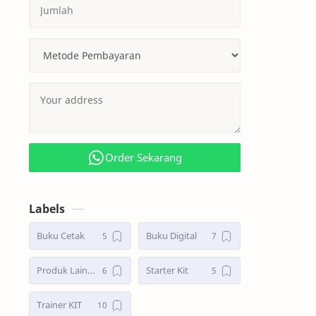
Order Sekarang
Labels
Buku Cetak
Buku Digital
Produk Lainnya
Starter Kit
Trainer KIT