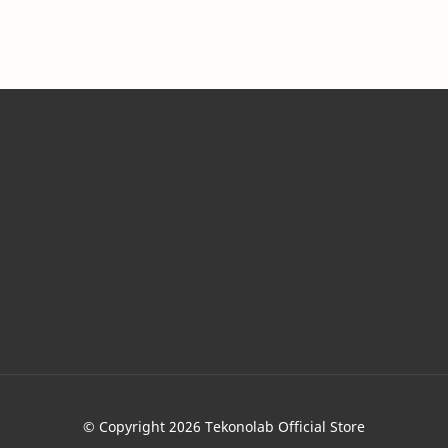
, Ebook, KIT Arduino, IoT, Mikrokontroler, dan Elektronika di Ind
© Copyright
2026
Tekonolab Official Store