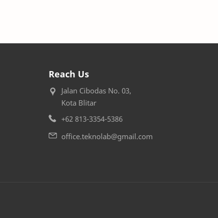
Reach Us
Jalan Cibodas No. 03,
Kota Blitar
+62 813-3354-5386
office.teknolab@gmail.com
onesia
.
— Designed by
Bloggertheme9
.
.