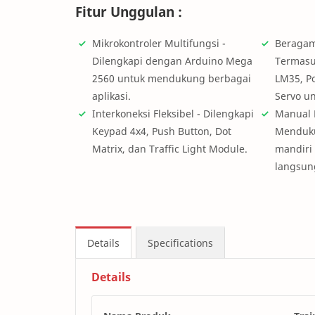
Fitur Unggulan :
Mikrokontroler Multifungsi -
Beragam
Dilengkapi dengan Arduino Mega
Termasu
2560 untuk mendukung berbagai
LM35, P
aplikasi.
Servo u
Interkoneksi Fleksibel - Dilengkapi
Manual 
Keypad 4x4, Push Button, Dot
Menduk
Matrix, dan Traffic Light Module.
mandiri
langsun
Details
Specifications
Details