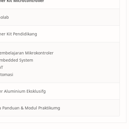
ner Kit Microcontroller
nolab
ner Kit Pendidikang
embelajaran Mikrokontroler
mbedded System
oT
tomasi
r Aluminium Eksklusifg
u Panduan & Modul Praktikumg