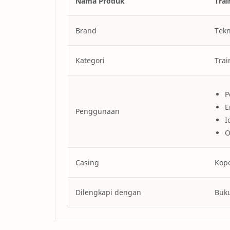
Nama Produk
Trai
Brand
Tek
Kategori
Trai
P
E
Penggunaan
I
O
Casing
Kope
Dilengkapi dengan
Buk